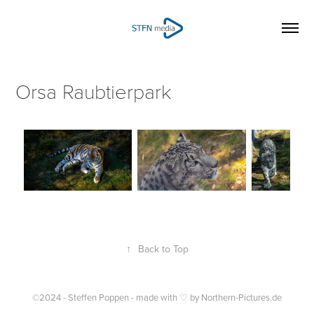
Orsa Raubtierpark
↑
Back to Top
©2024 - Steffen Poppen - made with ♡ by Northern-Pictures.de